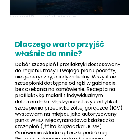
Źródło
Fot. Kenrick95, CC BY-SA 4.0, Wikimedia Commons
Dlaczego warto przyjść
właśnie do mnie?
Dobór szczepień i profilaktyki dostosowany
do regionu, trasy i Twojego planu podróży,
nie generyczny, a indywidualny. Wszystkie
szczepionki dostępne od ręki w gabinecie,
bez czekania na zamówienie. Recepta na
profilaktykę malarii z indywidualnym
doborem leku. Międzynarodowy certyfikat
szczepienia przeciwko żółtej gorączce (ICV),
wystawiam na miejscu jako autoryzowany
punkt WHO. Międzynarodowa książeczka
szczepień („żółta książeczka”, ICVP).
Omówienie składu apteczki podróżnej.
Pisemne zalecenia po każdej wizycie.