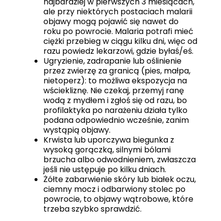
najbardziej w pierwszych 3 miesiącach,
ale przy niektórych postaciach malarii
objawy mogą pojawić się nawet do
roku po powrocie. Malaria potrafi mieć
ciężki przebieg w ciągu kilku dni, więc od
razu powiedz lekarzowi, gdzie byłaś/eś.
Ugryzienie, zadrapanie lub oślinienie
przez zwierzę za granicą (pies, małpa,
nietoperz): to możliwa ekspozycja na
wściekliznę. Nie czekaj, przemyj ranę
wodą z mydłem i zgłoś się od razu, bo
profilaktyka po narażeniu działa tylko
podana odpowiednio wcześnie, zanim
wystąpią objawy.
Krwista lub uporczywa biegunka z
wysoką gorączką, silnymi bólami
brzucha albo odwodnieniem, zwłaszcza
jeśli nie ustępuje po kilku dniach.
Żółte zabarwienie skóry lub białek oczu,
ciemny mocz i odbarwiony stolec po
powrocie, to objawy wątrobowe, które
trzeba szybko sprawdzić.