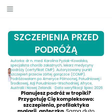
SZCZEPIENIA PRZED
PODRÓŻĄ
Autorka: dr n. med. Karolina Pyziak-Kowalska,
specjalista chorób zakaźnych, lekarz medycyny
podróży (certyfikat CMP). Autoryzowany punkt
szczepień przeciw żółtej gorączce (COMP).
Podróżowałam po Ameryce Północnej, Południowej i
Środkowej, Azji Południowo-Wschodniej, Afryce,
Australii i Nowej Zelandii. · Data weryfikacji: lipiec 2026
Planujesz podróż w tropiki?
Przygotuję Cię kompleksowo:
szczepienia, profilaktyka
malarii, apteczka.
Sama dużo