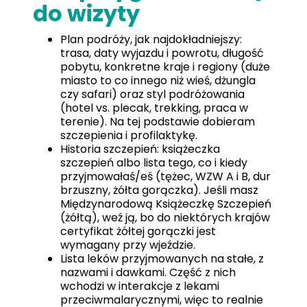
do wizyty
Plan podróży, jak najdokładniejszy:
trasa, daty wyjazdu i powrotu, długość
pobytu, konkretne kraje i regiony (duże
miasto to co innego niż wieś, dżungla
czy safari) oraz styl podróżowania
(hotel vs. plecak, trekking, praca w
terenie). Na tej podstawie dobieram
szczepienia i profilaktykę.
Historia szczepień: książeczka
szczepień albo lista tego, co i kiedy
przyjmowałaś/eś (tężec, WZW A i B, dur
brzuszny, żółta gorączka). Jeśli masz
Międzynarodową Książeczkę Szczepień
(żółtą), weź ją, bo do niektórych krajów
certyfikat żółtej gorączki jest
wymagany przy wjeździe.
Lista leków przyjmowanych na stałe, z
nazwami i dawkami. Część z nich
wchodzi w interakcje z lekami
przeciwmalarycznymi, więc to realnie