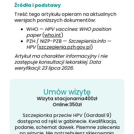
Źródła i podstawy
Treść tego artykułu opieram na aktualnych
wersjach poniższych dokumentów:
WHO —
HPV vaccines: WHO position
paper
(
who.int
)
PZH / NIZP-PZB —
Szczepienia.info —
HPV
(
szczepienia.pzh.gov.pl
)
Artykuł ma charakter informacyjny i nie
zastępuje konsultacji lekarskiej. Data
weryfikacji: 23 lipca 2026.
Umów wizytę
Wizyta stacjonarna
400
zł
Online:
350
zł
Szczepionka przeciw HPV (Gardasil 9)
dostępna od ręki w gabinecie. Kwalifikacja,
podanie, schemat dawek. Pisemne zalecenia
po wizycie. Nie potrzebujesz skierowania.