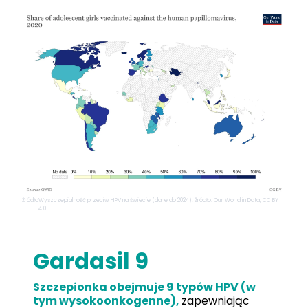
Źródło
Wyszczepialność przeciw HPV na świecie (dane do 2024). Źródło: Our World in Data, CC BY
4.0.
Gardasil 9
Szczepionka obejmuje 9 typów HPV (w
tym wysokoonkogenne),
zapewniając