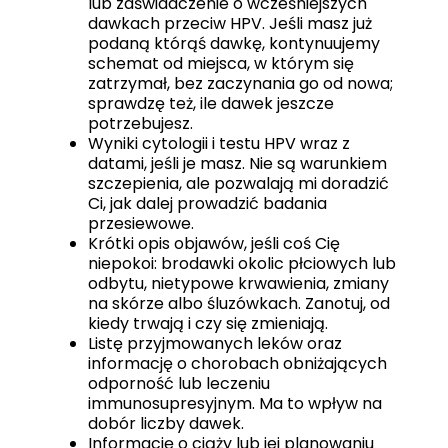
lub zaświadczenie o wcześniejszych
dawkach przeciw HPV. Jeśli masz już
podaną którąś dawkę, kontynuujemy
schemat od miejsca, w którym się
zatrzymał, bez zaczynania go od nowa;
sprawdzę też, ile dawek jeszcze
potrzebujesz.
Wyniki cytologii i testu HPV wraz z
datami, jeśli je masz. Nie są warunkiem
szczepienia, ale pozwalają mi doradzić
Ci, jak dalej prowadzić badania
przesiewowe.
Krótki opis objawów, jeśli coś Cię
niepokoi: brodawki okolic płciowych lub
odbytu, nietypowe krwawienia, zmiany
na skórze albo śluzówkach. Zanotuj, od
kiedy trwają i czy się zmieniają.
Listę przyjmowanych leków oraz
informację o chorobach obniżających
odporność lub leczeniu
immunosupresyjnym. Ma to wpływ na
dobór liczby dawek.
Informację o ciąży lub jej planowaniu