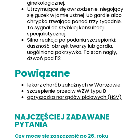
ginekologicznej.
Utrzymujące się owrzodzenie, niegojący
się guzek w jamie ustnej lub gardle albo
chrypka trwająca ponad trzy tygodnie.
To sygnał do szybkiej konsultacji
specjalistycznej.
Silna reakcja po podaniu szczepionki:
duszność, obrzęk twarzy lub gardła,
uogólniona pokrzywka. To stan nagły,
dzwoń pod 112.
Powiązane
lekarz chorób zakaźnych w Warszawie
szczepienie przeciw WZW typu B
opryszczka narządów płciowych (HSV)
NAJCZĘŚCIEJ ZADAWANE
PYTANIA
Czy mogę się zaszczepić po 26. roku