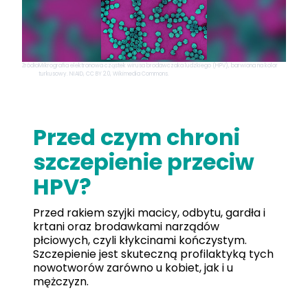
Źródło
Mikrografia elektronowa cząstek wirusa brodawczaka ludzkiego (HPV), barwiona na kolor
turkusowy. NIAID, CC BY 2.0, Wikimedia Commons.
Przed czym chroni
szczepienie przeciw
HPV?
Przed rakiem szyjki macicy, odbytu, gardła i
krtani oraz brodawkami narządów
płciowych, czyli kłykcinami kończystym.
Szczepienie jest skuteczną profilaktyką tych
nowotworów zarówno u kobiet, jak i u
mężczyzn.