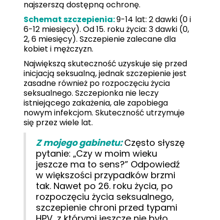
najszerszą dostępną ochronę.
Schemat szczepienia:
9-14 lat: 2 dawki (0 i
6-12 miesięcy). Od 15. roku życia: 3 dawki (0,
2, 6 miesięcy). Szczepienie zalecane dla
kobiet i mężczyzn.
Największą skuteczność uzyskuje się przed
inicjacją seksualną, jednak szczepienie jest
zasadne również po rozpoczęciu życia
seksualnego. Szczepionka nie leczy
istniejącego zakażenia, ale zapobiega
nowym infekcjom. Skuteczność utrzymuje
się przez wiele lat.
Z mojego gabinetu:
Często słyszę
pytanie: „Czy w moim wieku
jeszcze ma to sens?” Odpowiedź
w większości przypadków brzmi
tak. Nawet po 26. roku życia, po
rozpoczęciu życia seksualnego,
szczepienie chroni przed typami
HPV, z którymi jeszcze nie było