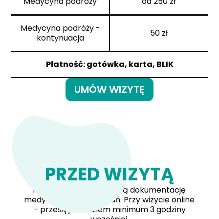
Medycyna podróży
od 250 zł
Medycyna podróży -
50 zł
kontynuacja
Płatność: gotówka, karta, BLIK
UMÓW WIZYTĘ
PRZED WIZYTĄ
Przynieś dotychczasową dokumentację
medyczną i wyniki badań. Przy wizycie online
– prześlij je emailem minimum 3 godziny