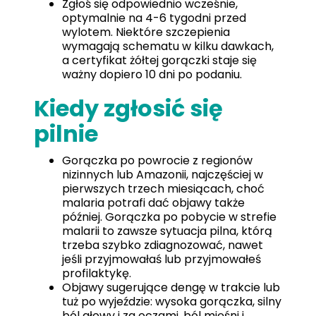
Zgłoś się odpowiednio wcześnie,
optymalnie na 4-6 tygodni przed
wylotem. Niektóre szczepienia
wymagają schematu w kilku dawkach,
a certyfikat żółtej gorączki staje się
ważny dopiero 10 dni po podaniu.
Kiedy zgłosić się
pilnie
Gorączka po powrocie z regionów
nizinnych lub Amazonii, najczęściej w
pierwszych trzech miesiącach, choć
malaria potrafi dać objawy także
później. Gorączka po pobycie w strefie
malarii to zawsze sytuacja pilna, którą
trzeba szybko zdiagnozować, nawet
jeśli przyjmowałaś lub przyjmowałeś
profilaktykę.
Objawy sugerujące dengę w trakcie lub
tuż po wyjeździe: wysoka gorączka, silny
ból głowy i za oczami, ból mięśni i