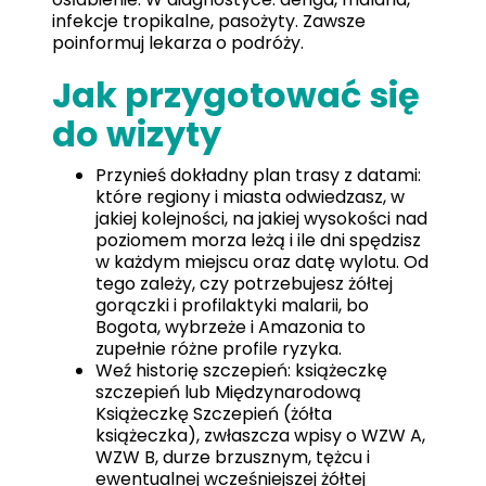
infekcje tropikalne, pasożyty. Zawsze
poinformuj lekarza o podróży.
Jak przygotować się
do wizyty
Przynieś dokładny plan trasy z datami:
które regiony i miasta odwiedzasz, w
jakiej kolejności, na jakiej wysokości nad
poziomem morza leżą i ile dni spędzisz
w każdym miejscu oraz datę wylotu. Od
tego zależy, czy potrzebujesz żółtej
gorączki i profilaktyki malarii, bo
Bogota, wybrzeże i Amazonia to
zupełnie różne profile ryzyka.
Weź historię szczepień: książeczkę
szczepień lub Międzynarodową
Książeczkę Szczepień (żółta
książeczka), zwłaszcza wpisy o WZW A,
WZW B, durze brzusznym, tężcu i
ewentualnej wcześniejszej żółtej