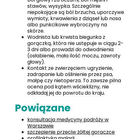
stawów, wysypka. Szczególnie
niepokojące są ból brzucha, uporczywe
wymioty, krwawienia z dziąseł lub nosa
albo punkcikowe wybroczyny na
skórze.
Wodnista lub krwista biegunka z
gorączką, która nie ustępuje w ciągu 2-
3 dni albo prowadzi do odwodnienia
(osłabienie, mała ilość moczu, zawroty
głowy).
Kontakt ze zwierzęciem: ugryzienie,
zadrapanie lub oślinienie przez psa,
małpę czy nietoperza. To zawsze pilna
ocena pod kątem wścieklizny, nie
odkładaj jej do powrotu do kraju.
Powiązane
konsultacja medycyny podróży w
Warszawie
szczepienie przeciw żółtej gorączce
profilaktyka malarii