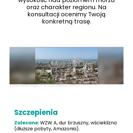
wysokość nad poziomem morza
oraz charakter regionu. Na
konsultacji ocenimy Twoją
konkretną trasę.
Źródło
Fot. Bernard Gagnon, CC BY-SA 4.0, Wikimedia Commons
Szczepienia
Zalecane:
WZW A, dur brzuszny, wścieklizna
(dłuższe pobyty, Amazonia).