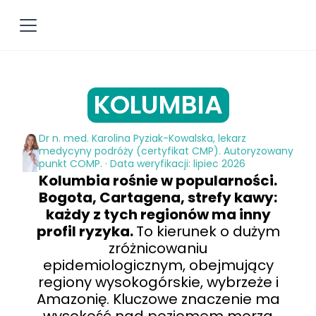
KOLUMBIA
Dr n. med. Karolina Pyziak-Kowalska, lekarz
medycyny podróży (certyfikat CMP). Autoryzowany
punkt COMP. · Data weryfikacji: lipiec 2026
Kolumbia rośnie w popularności.
Bogota, Cartagena, strefy kawy:
każdy z tych regionów ma inny
profil ryzyka.
To kierunek o dużym
zróżnicowaniu
epidemiologicznym, obejmujący
regiony wysokogórskie, wybrzeże i
Amazonię. Kluczowe znaczenie ma