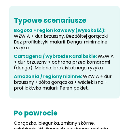
Typowe scenariusze
Bogota + region kawowy (wysokość):
WZW A + dur brzuszny. Bez żółtej gorączki.
Bez profilaktyki malarii. Denga: minimalne
ryzyko.
Cartagena / wybrzeże Karaibskie:
WZW A
+ dur brzuszny + ochrona przed komarami
(denga). Malaria: brak istotnego ryzyka.
Amazonia / regiony nizinne:
WZW A + dur
brzuszny + żółta gorączka + wścieklizna +
profilaktyka malarii. Pełen pakiet.
Po powrocie
Gorączka, biegunka, zmiany skórne,
osłabienie. W diagnostyce: denga, malaria,