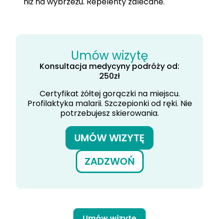
niż na wybrzeżu. Repelenty zalecane.
Umów wizytę
Konsultacja medycyny podróży od:
250
zł
Certyfikat żółtej gorączki na miejscu.
Profilaktyka malarii. Szczepionki od ręki. Nie
potrzebujesz skierowania.
UMÓW WIZYTĘ
ZADZWOŃ
Umów wizytę