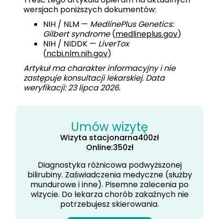
wersjach poniższych dokumentów:
NIH / NLM —
MedlinePlus Genetics:
Gilbert syndrome
(
medlineplus.gov
)
NIH / NIDDK —
LiverTox
(
ncbi.nlm.nih.gov
)
Artykuł ma charakter informacyjny i nie
zastępuje konsultacji lekarskiej. Data
weryfikacji: 23 lipca 2026.
Umów wizytę
Wizyta stacjonarna
400
zł
Online:
350
zł
Diagnostyka różnicowa podwyższonej
bilirubiny. Zaświadczenia medyczne (służby
mundurowe i inne). Pisemne zalecenia po
wizycie. Do lekarza chorób zakaźnych nie
potrzebujesz skierowania.