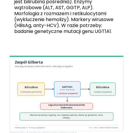
jest bilirubina pośrednia). Enzymy
wątrobowe (ALT, AST, GGTP, ALP).
Morfologia z rozmazem i retikulocytami
(wykluczenie hemolizy). Markery wirusowe
(HBsAg, anty-HCV). W razie potrzeby:
badanie genetyczne mutacji genu UGT1A1.
Źródło
Grafika: dr Karolina Pyziak-Kowalska, doktorpyziak.pl