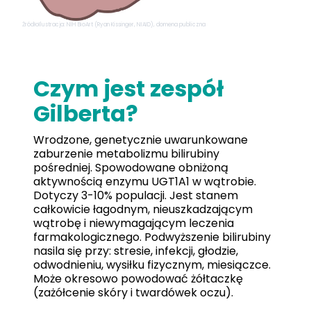
Źródło
Ilustracja: NIH BioArt (Ryan Kissinger, NIAID), domena publiczna
Czym jest zespół
Gilberta?
Wrodzone, genetycznie uwarunkowane
zaburzenie metabolizmu bilirubiny
pośredniej. Spowodowane obniżoną
aktywnością enzymu UGT1A1 w wątrobie.
Dotyczy 3-10% populacji. Jest stanem
całkowicie łagodnym, nieuszkadzającym
wątrobę i niewymagającym leczenia
farmakologicznego. Podwyższenie bilirubiny
nasila się przy: stresie, infekcji, głodzie,
odwodnieniu, wysiłku fizycznym, miesiączce.
Może okresowo powodować żółtaczkę
(zażółcenie skóry i twardówek oczu).