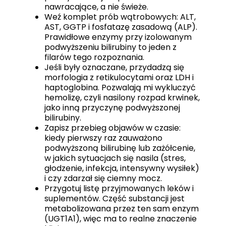
nawracające, a nie świeże.
Weź komplet prób wątrobowych: ALT,
AST, GGTP i fosfatazę zasadową (ALP).
Prawidłowe enzymy przy izolowanym
podwyższeniu bilirubiny to jeden z
filarów tego rozpoznania.
Jeśli były oznaczane, przydadzą się
morfologia z retikulocytami oraz LDH i
haptoglobina. Pozwalają mi wykluczyć
hemolizę, czyli nasilony rozpad krwinek,
jako inną przyczynę podwyższonej
bilirubiny.
Zapisz przebieg objawów w czasie:
kiedy pierwszy raz zauważono
podwyższoną bilirubinę lub zażółcenie,
w jakich sytuacjach się nasila (stres,
głodzenie, infekcja, intensywny wysiłek)
i czy zdarzał się ciemny mocz.
Przygotuj listę przyjmowanych leków i
suplementów. Część substancji jest
metabolizowana przez ten sam enzym
(UGT1A1), więc ma to realne znaczenie