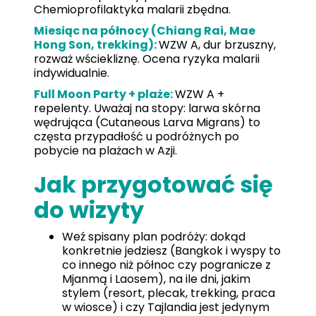
Chemioprofilaktyka malarii zbędna.
Miesiąc na północy (Chiang Rai, Mae
Hong Son, trekking):
WZW A, dur brzuszny,
rozważ wściekliznę. Ocena ryzyka malarii
indywidualnie.
Full Moon Party + plaże:
WZW A +
repelenty. Uważaj na stopy: larwa skórna
wędrująca (Cutaneous Larva Migrans) to
częsta przypadłość u podróżnych po
pobycie na plażach w Azji.
Jak przygotować się
do wizyty
Weź spisany plan podróży: dokąd
konkretnie jedziesz (Bangkok i wyspy to
co innego niż północ czy pogranicze z
Mjanmą i Laosem), na ile dni, jakim
stylem (resort, plecak, trekking, praca
w wiosce) i czy Tajlandia jest jedynym