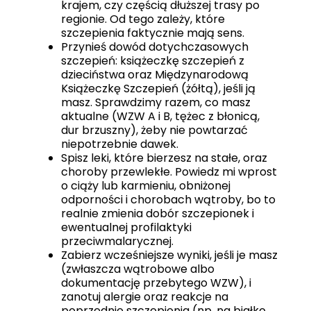
krajem, czy częścią dłuższej trasy po
regionie. Od tego zależy, które
szczepienia faktycznie mają sens.
Przynieś dowód dotychczasowych
szczepień: książeczkę szczepień z
dzieciństwa oraz Międzynarodową
Książeczkę Szczepień (żółtą), jeśli ją
masz. Sprawdzimy razem, co masz
aktualne (WZW A i B, tężec z błonicą,
dur brzuszny), żeby nie powtarzać
niepotrzebnie dawek.
Spisz leki, które bierzesz na stałe, oraz
choroby przewlekłe. Powiedz mi wprost
o ciąży lub karmieniu, obniżonej
odporności i chorobach wątroby, bo to
realnie zmienia dobór szczepionek i
ewentualnej profilaktyki
przeciwmalarycznej.
Zabierz wcześniejsze wyniki, jeśli je masz
(zwłaszcza wątrobowe albo
dokumentację przebytego WZW), i
zanotuj alergie oraz reakcje na
poprzednie szczepienia (np. na białko