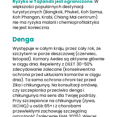
Ryzyko w Tajlandii jest ograniczone.
W
większości popularnych destynacji
turystycznych (Bangkok, Phuket, Koh Samui,
Koh Phangan, Krabi, Chiang Mai centrum)
nie ma ryzyka malarii i chemioprofilaktyka
nie jest konieczna.
Denga
Występuje w całym kraju, przez cały rok, ze
szczytem w porze deszczowej (czerwiec,
listopad). Komary Aedes są aktywne głównie
w ciągu dnia. Repelenty z DEET 30–50%
zdecydowanie zalecane (konsekwentna
ochrona przed ukłuciami komarów w ciągu
dnia). Ta sama ochrona chroni też przed
Zika i chikungunyą. Na konsultacji omówię,
czy szczepionka przeciwko denga i
chikungunya ma sens dla Twojej podróży.
Przy szczepionce na chikungunyę (żywa,
IXCHIQ) u osób 65+ i z chorobami
przewlekłymi zachowuję szczególną
ostrożność (zalecenie EMA 2025). Więcej: