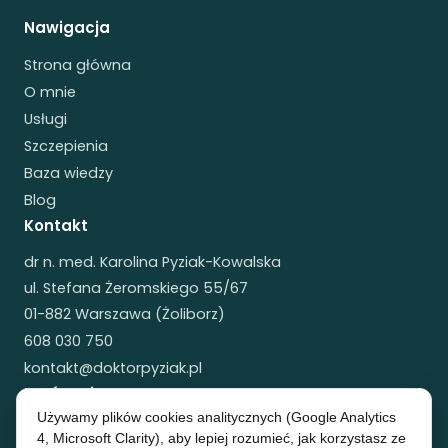
Nawigacja
Strona główna
O mnie
Usługi
Szczepienia
Baza wiedzy
Blog
Kontakt
dr n. med. Karolina Pyziak-Kowalska
ul. Stefana Żeromskiego 55/67
01-882 Warszawa (Żoliborz)
608 030 750
kontakt@doktorpyziak.pl
Umów wizytę
Używamy plików cookies analitycznych (Google Analytics
Wizyty stacjonarne i online.
4, Microsoft Clarity), aby lepiej rozumieć, jak korzystasz ze