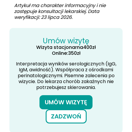
Artykuł ma charakter informacyjny i nie
zastępuje konsultacji lekarskiej. Data
weryfikacji: 23 lipca 2026.
Umów wizytę
Wizyta stacjonarna
400
zł
Online:
350
zł
Interpretacja wyników serologicznych (IgG,
IgM, awidność). Współpraca z ośrodkami
perinatologicznymi. Pisemne zalecenia po
wizycie. Do lekarza chorób zakaźnych nie
potrzebujesz skierowania.
UMÓW WIZYTĘ
ZADZWOŃ