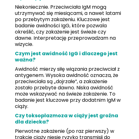
Niekoniecznie. Przeciwciała IgM mogą
utrzymywać się miesiącami, a nawet latami
po przebytym zakażeniu. Kluczowe jest
badanie awidności IgG, które pozwala
określić, czy zakażenie jest świeże czy
dawne. Interpretację przeprowadzam na
wizycie.
Czym jest awidność IgG i dlaczego jest
ważna?
Awidność mierzy siłę wiązania przeciwciał z
antygenem. Wysoka awidność oznacza, że
przeciwciała są „dojrzałe”, a zakażenie
zostało przebyte dawno. Niska awidność
może wskazywać na świeże zakażenie. To
badanie jest kluczowe przy dodatnim IgM w
ciąży.
Czy toksoplazmoza w ciąży jest groźna
dla dziecka?
Pierwotne zakażenie (po raz pierwszy) w
trakcie ciąży niesie ryzyko transmisji do