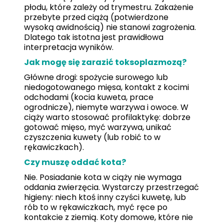
płodu, które zależy od trymestru. Zakażenie
przebyte przed ciążą (potwierdzone
wysoką awidnością) nie stanowi zagrożenia.
Dlatego tak istotna jest prawidłowa
interpretacja wyników.
Jak mogę się zarazić toksoplazmozą?
Główne drogi: spożycie surowego lub
niedogotowanego mięsa, kontakt z kocimi
odchodami (kocia kuweta, prace
ogrodnicze), niemyte warzywa i owoce. W
ciąży warto stosować profilaktykę: dobrze
gotować mięso, myć warzywa, unikać
czyszczenia kuwety (lub robić to w
rękawiczkach).
Czy muszę oddać kota?
Nie. Posiadanie kota w ciąży nie wymaga
oddania zwierzęcia. Wystarczy przestrzegać
higieny: niech ktoś inny czyści kuwetę, lub
rób to w rękawiczkach, myć ręce po
kontakcie z ziemią. Koty domowe, które nie