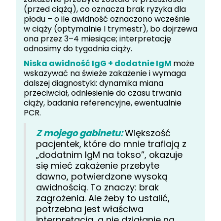
(przed ciążą), co oznacza brak ryzyka dla
płodu – o ile awidność oznaczono wcześnie
w ciąży (optymalnie I trymestr), bo dojrzewa
ona przez 3–4 miesiące; interpretację
odnosimy do tygodnia ciąży.
Niska awidność IgG + dodatnie IgM
może
wskazywać na świeże zakażenie i wymaga
dalszej diagnostyki: dynamika miana
przeciwciał, odniesienie do czasu trwania
ciąży, badania referencyjne, ewentualnie
PCR.
Z mojego gabinetu:
Większość
pacjentek, które do mnie trafiają z
„dodatnim IgM na tokso”, okazuje
się mieć zakażenie przebyte
dawno, potwierdzone wysoką
awidnością. To znaczy: brak
zagrożenia. Ale żeby to ustalić,
potrzebna jest właściwa
interpretacja, a nie działanie na