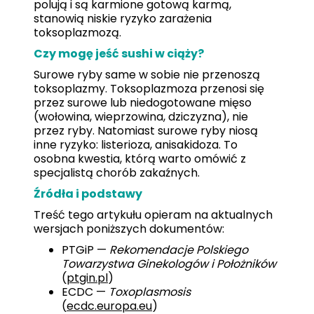
polują i są karmione gotową karmą,
stanowią niskie ryzyko zarażenia
toksoplazmozą.
Czy mogę jeść sushi w ciąży?
Surowe ryby same w sobie nie przenoszą
toksoplazmy. Toksoplazmoza przenosi się
przez surowe lub niedogotowane mięso
(wołowina, wieprzowina, dziczyzna), nie
przez ryby. Natomiast surowe ryby niosą
inne ryzyko: listerioza, anisakidoza. To
osobna kwestia, którą warto omówić z
specjalistą chorób zakaźnych.
Źródła i podstawy
Treść tego artykułu opieram na aktualnych
wersjach poniższych dokumentów:
PTGiP —
Rekomendacje Polskiego
Towarzystwa Ginekologów i Położników
(
ptgin.pl
)
ECDC —
Toxoplasmosis
(
ecdc.europa.eu
)