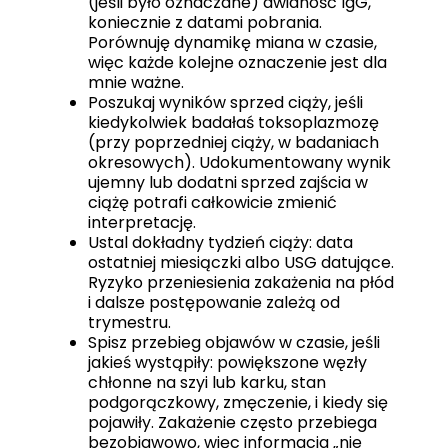
(jeśli było oznaczane) awidność IgG,
koniecznie z datami pobrania.
Porównuję dynamikę miana w czasie,
więc każde kolejne oznaczenie jest dla
mnie ważne.
Poszukaj wyników sprzed ciąży, jeśli
kiedykolwiek badałaś toksoplazmozę
(przy poprzedniej ciąży, w badaniach
okresowych). Udokumentowany wynik
ujemny lub dodatni sprzed zajścia w
ciążę potrafi całkowicie zmienić
interpretację.
Ustal dokładny tydzień ciąży: data
ostatniej miesiączki albo USG datujące.
Ryzyko przeniesienia zakażenia na płód
i dalsze postępowanie zależą od
trymestru.
Spisz przebieg objawów w czasie, jeśli
jakieś wystąpiły: powiększone węzły
chłonne na szyi lub karku, stan
podgorączkowy, zmęczenie, i kiedy się
pojawiły. Zakażenie często przebiega
bezobjawowo, więc informacja „nie