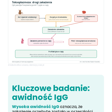
Źródło
Grafika własna, doktorpyziak.pl
Kluczowe badanie:
awidność IgG
Wysoka awidność IgG
oznacza, że
zakażenie przebyte zostało w przeszłości