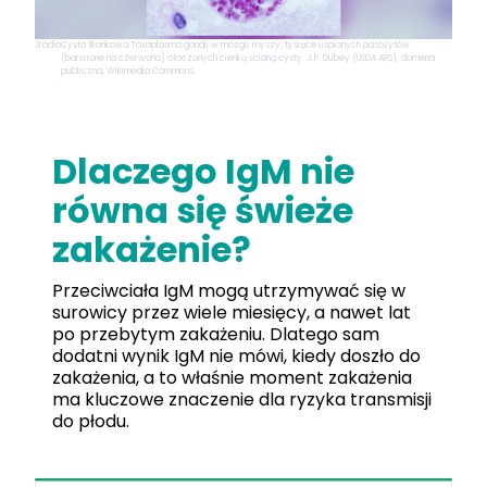
Źródło
Cysta tkankowa Toxoplasma gondii w mózgu myszy, tysiące uśpionych pasożytów
(barwione na czerwono) otoczonych cienką ścianą cysty. J.P. Dubey (USDA ARS), domena
publiczna, Wikimedia Commons.
Dlaczego IgM nie
równa się świeże
zakażenie?
Przeciwciała IgM mogą utrzymywać się w
surowicy przez wiele miesięcy, a nawet lat
po przebytym zakażeniu. Dlatego sam
dodatni wynik IgM nie mówi, kiedy doszło do
zakażenia, a to właśnie moment zakażenia
ma kluczowe znaczenie dla ryzyka transmisji
do płodu.