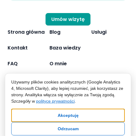
Umów wizytę
Strona główna
Blog
Usługi
Kontakt
Baza wiedzy
FAQ
O mnie
Używamy plików cookies analitycznych (Google Analytics
4, Microsoft Clarity), aby lepiej rozumieć, jak korzystasz ze
strony. Analityka włącza się wyłącznie za Twoją zgodą.
Polityka prywatności
Szczegóły w
polityce prywatności
.
© 2026 dr n. med. Karolina Pyziak-Kowalska
Projekt i realizacja:
@we.law.it
Akceptuję
Odrzucam