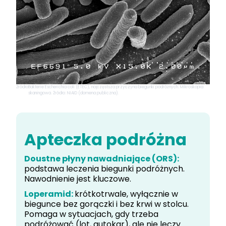
Źródło
Bakterie Escherichia coli (ETEC), najczęstsza przyczyna biegunki podróżnych. Mikroskopia
skaningowa. Źródło: NIAID (domena publiczna).
Apteczka podróżna
Doustne płyny nawadniające (ORS):
podstawa leczenia biegunki podróżnych.
Nawodnienie jest kluczowe.
Loperamid:
krótkotrwale, wyłącznie w
biegunce bez gorączki i bez krwi w stolcu.
Pomaga w sytuacjach, gdy trzeba
podróżować (lot, autokar), ale nie leczy