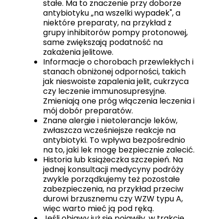
stałe. Ma to znaczenie przy doborze
antybiotyku „na wszelki wypadek", a
niektóre preparaty, na przykład z
grupy inhibitorów pompy protonowej,
same zwiększają podatność na
zakażenia jelitowe.
Informacje o chorobach przewlekłych i
stanach obniżonej odporności, takich
jak nieswoiste zapalenia jelit, cukrzyca
czy leczenie immunosupresyjne.
Zmieniają one próg włączenia leczenia i
mój dobór preparatów.
Znane alergie i nietolerancje leków,
zwłaszcza wcześniejsze reakcje na
antybiotyki. To wpływa bezpośrednio
na to, jaki lek mogę bezpiecznie zalecić.
Historia lub książeczka szczepień. Na
jednej konsultacji medycyny podróży
zwykle porządkujemy też pozostałe
zabezpieczenia, na przykład przeciw
durowi brzusznemu czy WZW typu A,
więc warto mieć ją pod ręką.
Jeśli objawy już się pojawiły, w trakcie