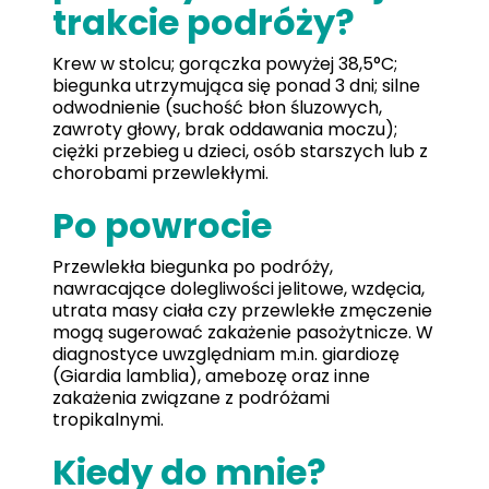
trakcie podróży?
Krew w stolcu; gorączka powyżej 38,5°C;
biegunka utrzymująca się ponad 3 dni; silne
odwodnienie (suchość błon śluzowych,
zawroty głowy, brak oddawania moczu);
ciężki przebieg u dzieci, osób starszych lub z
chorobami przewlekłymi.
Po powrocie
Przewlekła biegunka po podróży,
nawracające dolegliwości jelitowe, wzdęcia,
utrata masy ciała czy przewlekłe zmęczenie
mogą sugerować zakażenie pasożytnicze. W
diagnostyce uwzględniam m.in. giardiozę
(Giardia lamblia), amebozę oraz inne
zakażenia związane z podróżami
tropikalnymi.
Kiedy do mnie?