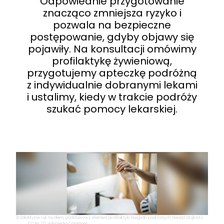
Odpowiednie przygotowanie
znacząco zmniejsza ryzyko i
pozwala na bezpieczne
postępowanie, gdyby objawy się
pojawiły. Na konsultacji omówimy
profilaktykę żywieniową,
przygotujemy apteczkę podróżną
z indywidualnie dobranymi lekami
i ustalimy, kiedy w trakcie podróży
szukać pomocy lekarskiej.
Źródło
Mycie rąk mydłem, podstawowy element profilaktyki biegunki podróżnych. Nenad Stojković,
CC BY 2.0, Wikimedia Commons.