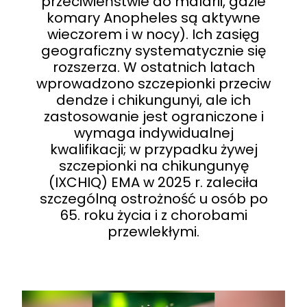
przeciwieństwie do malarii, gdzie
komary Anopheles są aktywne
wieczorem i w nocy). Ich zasięg
geograficzny systematycznie się
rozszerza. W ostatnich latach
wprowadzono szczepionki przeciw
dendze i chikungunyi, ale ich
zastosowanie jest ograniczone i
wymaga indywidualnej
kwalifikacji; w przypadku żywej
szczepionki na chikungunyę
(IXCHIQ) EMA w 2025 r. zaleciła
szczególną ostrożność u osób po
65. roku życia i z chorobami
przewlekłymi.