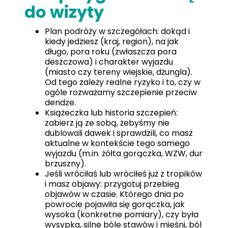
do wizyty
Plan podróży w szczegółach: dokąd i
kiedy jedziesz (kraj, region), na jak
długo, pora roku (zwłaszcza pora
deszczowa) i charakter wyjazdu
(miasto czy tereny wiejskie, dżungla).
Od tego zależy realne ryzyko i to, czy w
ogóle rozważamy szczepienie przeciw
dendze.
Książeczka lub historia szczepień:
zabierz ją ze sobą, żebyśmy nie
dublowali dawek i sprawdzili, co masz
aktualne w kontekście tego samego
wyjazdu (m.in. żółta gorączka, WZW, dur
brzuszny).
Jeśli wróciłaś lub wróciłeś już z tropików
i masz objawy: przygotuj przebieg
objawów w czasie. Którego dnia po
powrocie pojawiła się gorączka, jak
wysoka (konkretne pomiary), czy była
wysypka, silne bóle stawów i mięśni, ból