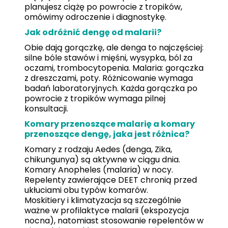
planujesz ciążę po powrocie z tropików,
omówimy odroczenie i diagnostykę.
Jak odróżnić dengę od malarii?
Obie dają gorączkę, ale denga to najczęściej:
silne bóle stawów i mięśni, wysypka, ból za
oczami, trombocytopenia. Malaria: gorączka
z dreszczami, poty. Różnicowanie wymaga
badań laboratoryjnych. Każda gorączka po
powrocie z tropików wymaga pilnej
konsultacji.
Komary przenoszące malarię a komary
przenoszące dengę, jaka jest różnica?
Komary z rodzaju Aedes (denga, Zika,
chikungunya) są aktywne w ciągu dnia.
Komary Anopheles (malaria) w nocy.
Repelenty zawierające DEET chronią przed
ukłuciami obu typów komarów.
Moskitiery i klimatyzacja są szczególnie
ważne w profilaktyce malarii (ekspozycja
nocna), natomiast stosowanie repelentów w