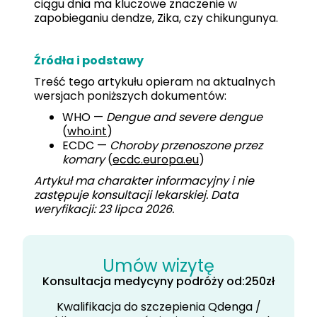
ciągu dnia ma kluczowe znaczenie w
zapobieganiu dendze, Zika, czy chikungunya.
Źródła i podstawy
Treść tego artykułu opieram na aktualnych
wersjach poniższych dokumentów:
WHO —
Dengue and severe dengue
(
who.int
)
ECDC —
Choroby przenoszone przez
komary
(
ecdc.europa.eu
)
Artykuł ma charakter informacyjny i nie
zastępuje konsultacji lekarskiej. Data
weryfikacji: 23 lipca 2026.
Umów wizytę
Konsultacja medycyny podróży od:
250
zł
Kwalifikacja do szczepienia Qdenga /