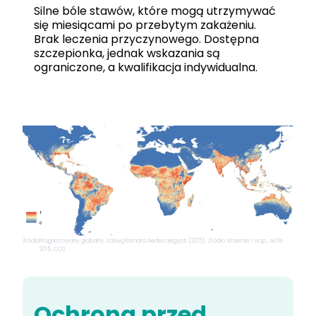
Silne bóle stawów, które mogą utrzymywać
się miesiącami po przebytym zakażeniu.
Brak leczenia przyczynowego. Dostępna
szczepionka, jednak wskazania są
ograniczone, a kwalifikacja indywidualna.
Źródło
Prognozowany globalny zasięg komara Aedes aegypti (2015). Źródło: Kraemer i wsp., eLife
2015, CC0.
Ochrona przed