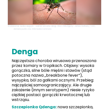
Źródło
Komar Aedes aegypti - wektor wirusów dengi, Zika i chikungunyi. James Gathany / CDC,
domena publiczna, Wikimedia Commons.
Denga
Najczęstsza choroba wirusowa przenoszona
przez komary w tropikach. Objawy: wysoka
gorączka, silne bóle mięśni i stawów (stąd
potoczna nazwa „breakbone fever”),
wysypka, ból za gałkami ocznymi. Przebieg:
najczęściej samoograniczający. Ale drugie
zakażenie (innym serotypem) niesie ryzyko
ciężkiej postaci: gorączki krwotocznej lub
wstrząsu.
Szczepionka Qdenga:
nowa szczepionka,