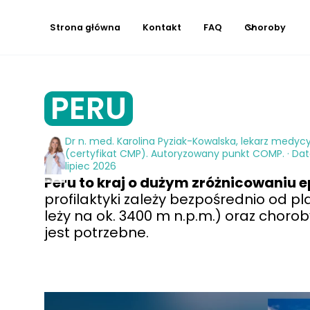
Strona główna
Kontakt
FAQ
Choroby
PERU
Dr n. med. Karolina Pyziak-Kowalska, lekarz medyc
(certyfikat CMP). Autoryzowany punkt COMP. · Data
lipiec 2026
Peru to kraj o dużym zróżnicowaniu 
profilaktyki zależy bezpośrednio od 
leży na ok. 3400 m n.p.m.) oraz chorob
jest potrzebne.