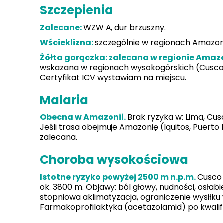
Szczepienia
Zalecane:
WZW A, dur brzuszny.
Wścieklizna:
szczególnie w regionach Amazoni
Żółta gorączka: zalecana w regionie Amaz
wskazana w regionach wysokogórskich (Cusco,
Certyfikat ICV wystawiam na miejscu.
Malaria
Obecna w Amazonii.
Brak ryzyka w: Lima, Cus
Jeśli trasa obejmuje Amazonię (Iquitos, Puerto
zalecana.
Choroba wysokościowa
Istotne ryzyko powyżej 2500 m n.p.m.
Cusco 
ok. 3800 m. Objawy: ból głowy, nudności, osłabie
stopniowa aklimatyzacja, ograniczenie wysiłku
Farmakoprofilaktyka (acetazolamid) po kwalifika