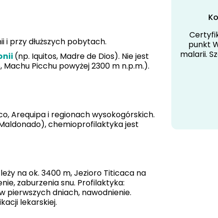
Ko
Certyfi
i i przy dłuższych pobytach.
punkt W
malarii. S
onii
(np. Iquitos, Madre de Dios). Nie jest
 Machu Picchu powyżej 2300 m n.p.m.).
co, Arequipa i regionach wysokogórskich.
 Maldonado), chemioprofilaktyka jest
leży na ok. 3400 m, Jezioro Titicaca na
nie, zaburzenia snu. Profilaktyka:
 w pierwszych dniach, nawodnienie.
cji lekarskiej.