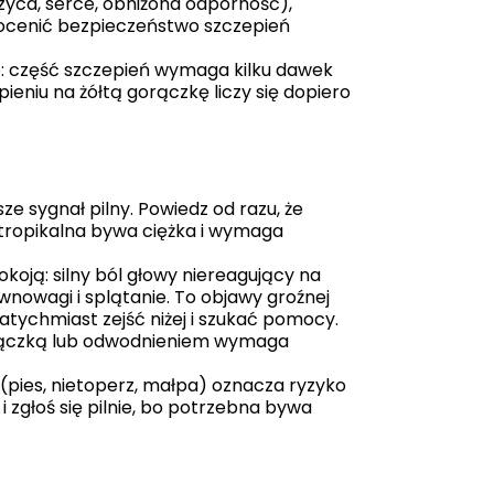
rzyca, serce, obniżona odporność),
 ocenić bezpieczeństwo szczepień
e: część szczepień wymaga kilku dawek
ieniu na żółtą gorączkę liczy się dopiero
e sygnał pilny. Powiedz od razu, że
 tropikalna bywa ciężka i wymaga
okoją: silny ból głowy niereagujący na
wnowagi i splątanie. To objawy groźnej
tychmiast zejść niżej i szukać pomocy.
rączką lub odwodnieniem wymaga
(pies, nietoperz, małpa) oznacza ryzyko
 zgłoś się pilnie, bo potrzebna bywa