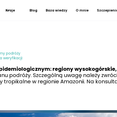
Kraje
Blog
Baza wiedzy
O mnie
Szczepieni
yny podróży
 weryfikacji:
epidemiologicznym: regiony wysokogórskie
planu podróży. Szczególną uwagę należy zwr
y tropikalne w regionie Amazonii. Na konsulta