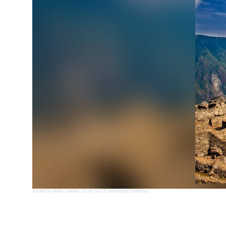
Źródło
Fot. Pedro Szekely, CC BY-SA 2.0, Wikimedia Commons