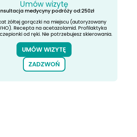
Umów wizytę
nsultacja medycyny podróży od:
250
zł
kat żółtej gorączki na miejscu (autoryzowany
HO). Recepta na acetazolamid. Profilaktyka
zczepionki od ręki. Nie potrzebujesz skierowania.
UMÓW WIZYTĘ
ZADZWOŃ