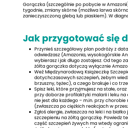
Gorączka (szczególnie po pobycie w Amazonii)
tygodnie, zmiany skórne (możliwa larwa skórn
zanieczyszczoną glebą lub piaskiem). W diagno
Jak przygotować się d
Przynieś szczegółowy plan podróży z data
odwiedzasz (Amazonia, wysokogórskie And
wybierasz i jak długo zostajesz. Od tego za
żółta gorączka dotyczą wyłącznie Amazon
Weź Międzynarodową Książeczkę Szczepień 
dotychczasowych szczepień, żebym wiedzia
brzuszny, tężec), a czego brakuje i co trz
Spisz leki, które przyjmujesz na stałe, or
przy doborze profilaktyki malarii i leku
nie jest dla każdego – m.in. przy chorobi
(zwłaszcza po ciężkich reakcjach w przesz
Zgłoś alergie, zwłaszcza na leki i na białk
szczepieniu na żółtą gorączkę. Powiedz też,
część szczepień żywych ma wtedy ograni