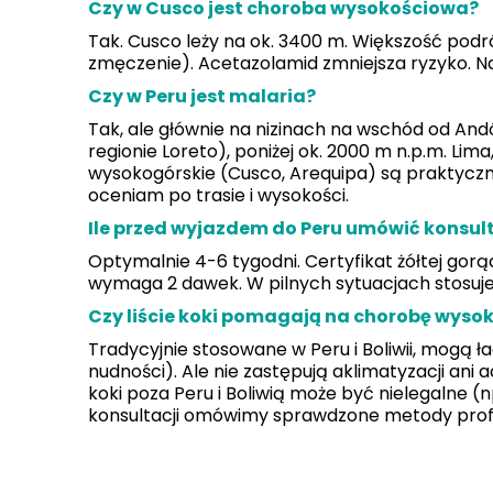
Czy w Cusco jest choroba wysokościowa?
Tak. Cusco leży na ok. 3400 m. Większość pod
zmęczenie). Acetazolamid zmniejsza ryzyko. Na
Czy w Peru jest malaria?
Tak, ale głównie na nizinach na wschód od An
regionie Loreto), poniżej ok. 2000 m n.p.m. Lim
wysokogórskie (Cusco, Arequipa) są praktyczni
oceniam po trasie i wysokości.
Ile przed wyjazdem do Peru umówić konsul
Optymalnie 4-6 tygodni. Certyfikat żółtej gorąc
wymaga 2 dawek. W pilnych sytuacjach stosuj
Czy liście koki pomagają na chorobę wyso
Tradycyjnie stosowane w Peru i Boliwii, mogą ł
nudności). Ale nie zastępują aklimatyzacji ani 
koki poza Peru i Boliwią może być nielegalne (
konsultacji omówimy sprawdzone metody profil