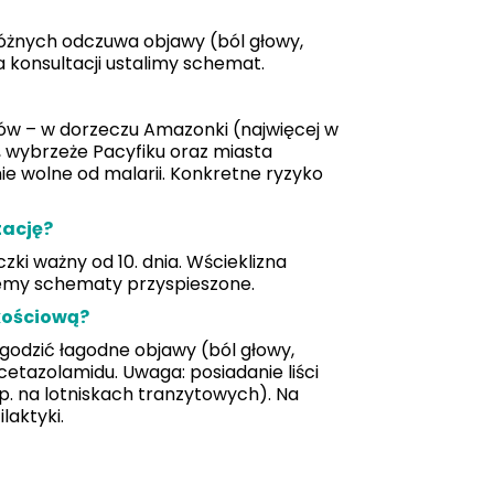
różnych odczuwa objawy (ból głowy,
 konsultacji ustalimy schemat.
dów – w dorzeczu Amazonki (najwięcej w
a, wybrzeże Pacyfiku oraz miasta
e wolne od malarii. Konkretne ryzyko
tację?
zki ważny od 10. dnia. Wścieklizna
emy schematy przyspieszone.
kościową?
agodzić łagodne objawy (ból głowy,
acetazolamidu. Uwaga: posiadanie liści
np. na lotniskach tranzytowych). Na
aktyki.