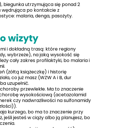
, biegunka utrzymująca się ponad 2
a wędrująca po kontakcie z
styce: malaria, denga, pasożyty.
o wizyty
mi i dokładną trasą: które regiony
y, wybrzeże), na jaką wysokość się
leży cały zakres profilaktyki, bo malaria i
ii.
(żółtą książeczkę) i historię
ła, co już masz (WZW A i B, dur
eba uzupełnić.
az choroby przewlekłe. Ma to znaczenie
 na chorobę wysokościową (acetazolamid
e nerek czy nadwrażliwości na sulfonamidy
łości)).
o jaja kurzego, bo ma to znaczenie przy
 jeśli jesteś w ciąży albo ją planujesz, bo
czenia.