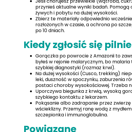
Jeśli chorujesz przewlekle (wątroba, cuk
przynieś aktualne wyniki badań. Pomogą
żywych i pobytu na dużej wysokości.
Zbierz te materiały odpowiednio wcześni
rozłożonych w czasie, a ochrona po szczep
po 10 dniach.
Kiedy zgłosić się pilnie
Gorączka po powrocie z Amazonii to zawsz
byłeś w rejonie malarycznym, bo malaria
szybkiej diagnostyki (rozmaz krwi).
Na dużej wysokości (Cusco, trekking) niep
leki, duszność w spoczynku, zaburzenia ró
postaci choroby wysokościowej. Trzeba na
Uporczywa biegunka z krwią, wysoką go
szybkiego kontaktu z lekarzem.
Pokąsanie albo zadrapanie przez zwierzę 
wścieklizny. Przemyj ranę wodą z mydłem i
szczepionka i immunoglobulina.
Powiązane