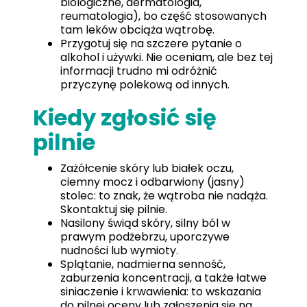
biologiczne, dermatologia,
reumatologia), bo część stosowanych
tam leków obciąża wątrobę.
Przygotuj się na szczere pytanie o
alkohol i używki. Nie oceniam, ale bez tej
informacji trudno mi odróżnić
przyczynę polekową od innych.
Kiedy zgłosić się
pilnie
Zażółcenie skóry lub białek oczu,
ciemny mocz i odbarwiony (jasny)
stolec: to znak, że wątroba nie nadąża.
Skontaktuj się pilnie.
Nasilony świąd skóry, silny ból w
prawym podżebrzu, uporczywe
nudności lub wymioty.
Splątanie, nadmierna senność,
zaburzenia koncentracji, a także łatwe
siniaczenie i krwawienia: to wskazania
do pilnej oceny lub zgłoszenia się na