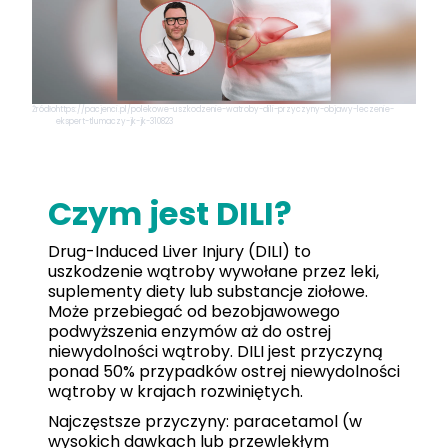
Źródło
https://pacjenci.pl/polekowe-uszkodzenie-watroby-dili-przyczyny-objawy-leczenie-
ekspert-tlumaczy-jk-jk-310823
Czym jest DILI?
Drug-Induced Liver Injury (DILI) to
uszkodzenie wątroby wywołane przez leki,
suplementy diety lub substancje ziołowe.
Może przebiegać od bezobjawowego
podwyższenia enzymów aż do ostrej
niewydolności wątroby. DILI jest przyczyną
ponad 50% przypadków ostrej niewydolności
wątroby w krajach rozwiniętych.
Najczęstsze przyczyny: paracetamol (w
wysokich dawkach lub przewlekłym