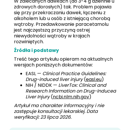
W zalecanych dawkach (do 3-4 g dziennie u
zdrowych dorosłych) tak. Problem pojawia
się przy przekraczaniu dawek, łączeniu z
alkoholem lub u osób z istniejącą chorobą
wątroby. Przedawkowanie paracetamolu
jest najczęstszą przyczyną ostrej
niewydolności wątroby w krajach
rozwiniętych.
Źródła i podstawy
Treść tego artykułu opieram na aktualnych
wersjach poniższych dokumentów:
EASL —
Clinical Practice Guidelines:
Drug-induced liver injury
(
easl.eu
)
NIH / NIDDK —
LiverTox: Clinical and
Research Information on Drug-Induced
Liver Injury
(
ncbi.nlm.nih.gov
)
Artykuł ma charakter informacyjny i nie
zastępuje konsultacji lekarskiej. Data
weryfikacji: 23 lipca 2026.