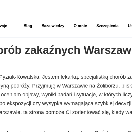
raje
Blog
Baza wiedzy
O mnie
Szczepienia
Us
orób zakaźnych Warszaw
yziak-Kowalska. Jestem lekarką, specjalistką chorób z
cyną podróży. Przyjmuję w Warszawie na Żoliborzu, blis
 oceniam objawy, wyniki badań i sytuacje, w których licz
po ekspozycji czy wysypka wymagająca szybkiej decyzji.
szawie, ta strona pomoże Ci zorientować się, kiedy wart