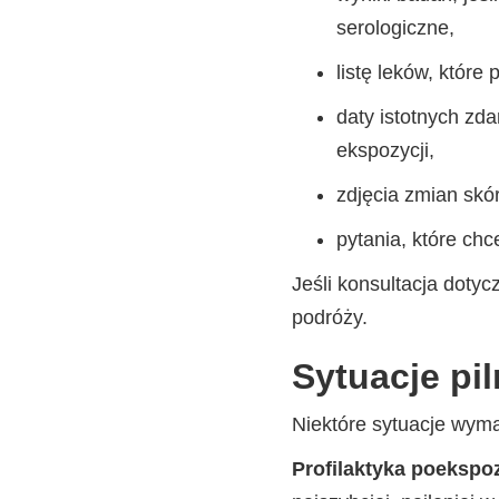
serologiczne,
listę leków, które
daty istotnych zd
ekspozycji,
zdjęcia zmian skór
pytania, które chc
Jeśli konsultacja dotyc
podróży.
Sytuacje pi
Niektóre sytuacje wymag
Profilaktyka poekspo