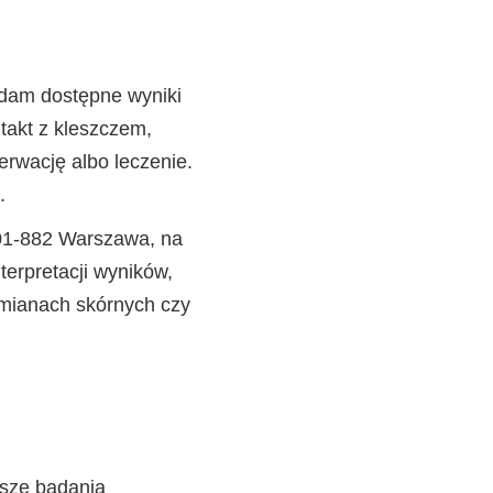
ądam dostępne wyniki
ntakt z kleszczem,
erwację albo leczenie.
.
 01-882 Warszawa, na
terpretacji wyników,
 zmianach skórnych czy
jsze badania