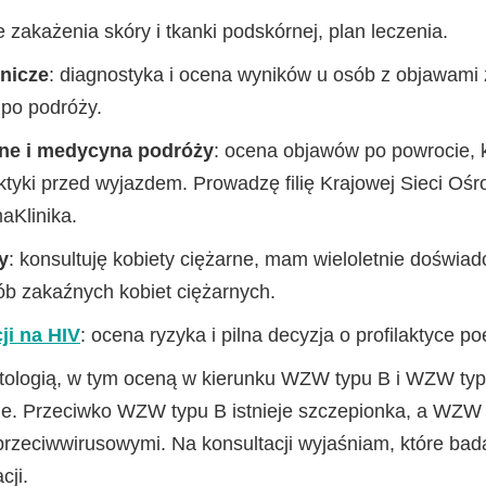
e zakażenia skóry i tkanki podskórnej, plan leczenia.
nicze
: diagnostyka i ocena wyników u osób z objawami
po podróży.
lne i medycyna podróży
: ocena objawów po powrocie, k
laktyki przed wyjazdem. Prowadzę filię Krajowej Sieci O
aKlinika.
y
: konsultuję kobiety ciężarne, mam wieloletnie doświad
ób zakaźnych kobiet ciężarnych.
ji na HIV
: ocena ryzyka i pilna decyzja o profilaktyce p
atologią, w tym oceną w kierunku WZW typu B i WZW typ
cje. Przeciwko WZW typu B istnieje szczepionka, a WZW 
zeciwwirusowymi. Na konsultacji wyjaśniam, które badan
cji.