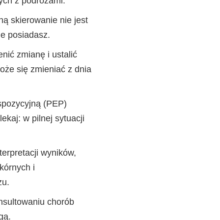
ych z podróżami.
ną skierowanie nie jest
je posiadasz.
ić zmianę i ustalić
oże się zmieniać z dnia
spozycyjną (PEP)
kaj: w pilnej sytuacji
terpretacji wyników,
kórnych i
zu.
nsultowaniu chorób
gą.