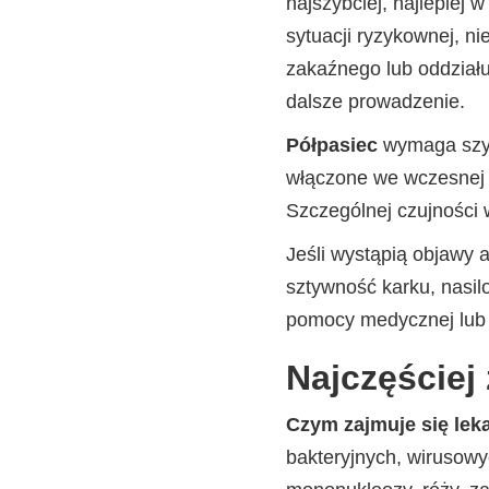
najszybciej, najlepiej 
sytuacji ryzykownej, ni
zakaźnego lub oddziału
dalsze prowadzenie.
Półpasiec
wymaga szybk
włączone we wczesnej f
Szczególnej czujności
Jeśli wystąpią objawy
sztywność karku, nasil
pomocy medycznej lub
Najczęściej
Czym zajmuje się lek
bakteryjnych, wirusowy