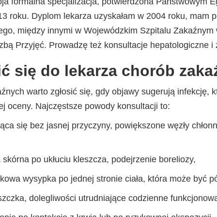
ja formalna specjalizacja, potwierdzona Państwowym
13 roku. Dyplom lekarza uzyskałam w 2004 roku, mam p
nego, między innymi w Wojewódzkim Szpitalu Zakaźnym 
Izbą Przyjęć. Prowadzę też konsultacje hepatologiczne 
ić się do lekarza chorób zak
źnych warto zgłosić się, gdy objawy sugerują infekcję, k
j oceny. Najczęstsze powody konsultacji to:
ąca się bez jasnej przyczyny, powiększone węzły chłonn
skórna po ukłuciu kleszcza, podejrzenie boreliozy,
kowa wysypka po jednej stronie ciała, która może być 
zczka, dolegliwości utrudniające codzienne funkcjonowa