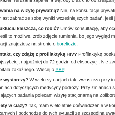
akażeń wirusami zapalenia wątroby oraz chorób związan
owania na wizytę prywatną?
Nie, na konsultację prywat
iast zabrać ze sobą wyniki wcześniejszych badań, jeśli 
kłuciu kleszcza, co robić?
Umów konsultację, aby ocen
eśli to możliwe, zrób zdjęcie rumienia, bo jego wygląd m
acji znajdziesz na stronie o
boreliozie
.
akt, czy zdążę z profilaktyką HIV?
Profilaktykę poek
jszybciej, najpóźniej do 72 godzin od ekspozycji. Nie zwle
zpitala zakaźnego. Więcej o
PEP
.
ne wystarczy?
W wielu sytuacjach tak, zwłaszcza przy in
ytaniach dotyczących medycyny podróży. Przy zmianach s
ających badania polecam wizytę stacjonarną na Żolibor
iety w ciąży?
Tak, mam wieloletnie doświadczenie w ko
żarnych i podchodzę do tych sytuacji ze szczególną uwa