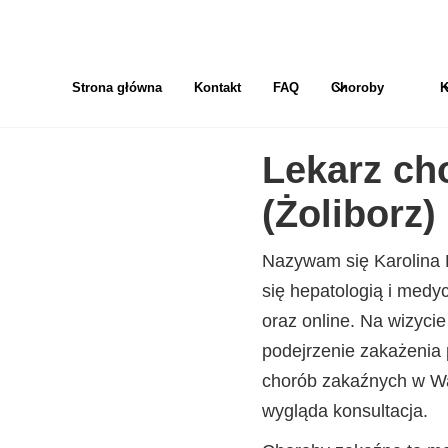
Strona główna
Kontakt
FAQ
Choroby
K
Lekarz ch
(Żoliborz)
Nazywam się Karolina P
się hepatologią i medy
oraz online. Na wizycie
podejrzenie zakażenia 
chorób zakaźnych w War
wygląda konsultacja.