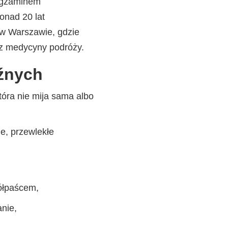
 Egzaminem
onad 20 lat
w Warszawie, gdzie
i z medycyny podróży.
aźnych
tóra nie mija sama albo
e, przewlekłe
półpaścem,
nie,