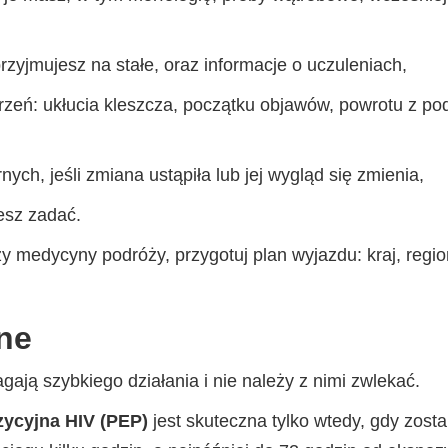
 przyjmujesz na stałe, oraz informacje o uczuleniach,
arzeń: ukłucia kleszcza, początku objawów, powrotu z po
nych, jeśli zmiana ustąpiła lub jej wygląd się zmienia,
esz zadać.
zy medycyny podróży, przygotuj plan wyjazdu: kraj, region
lne
ają szybkiego działania i nie należy z nimi zwlekać.
zycyjna HIV (PEP)
jest skuteczna tylko wtedy, gdy zosta