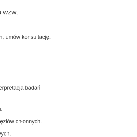
ku WZW,
h, umów konsultację.
erpretacja badań
.
węzłów chłonnych.
wych.