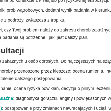
enia po kontakcie z krwią lub po ryzykownej ekspozycji,
iki prób wątrobowych, dodatni wynik badania w kierun
e z podróży, zwłaszcza z tropiku.
i, czy Twój problem należy do zakresu chorób zakaźnyc
e badania są potrzebne i jaki jest dalszy plan.
ultacji
b zakaźnych u osób dorosłych. Do najczęstszych należą:
choroby przenoszone przez kleszcze: ocena rumienia, int
stalenie dalszego postępowania.
znanie, ocena ryzyka powikłań, decyzja o pilnym leczeniu
akaźna
: diagnostyka gorączki, anginy i powiększonych 
)
: postępowanie przy zmianach nawracających i uciążli