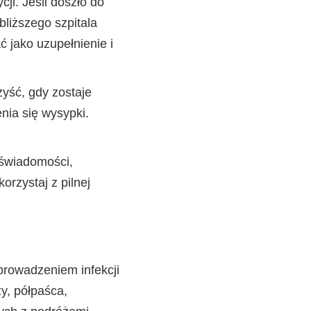
cji. Jeśli doszło do
bliższego szpitala
 jako uzupełnienie i
yść, gdy zostaje
nia się wysypki.
 świadomości,
rzystaj z pilnej
prowadzeniem infekcji
y, półpaśca,