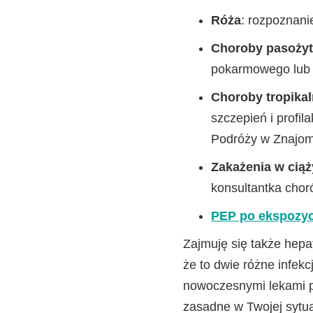
Róża
: rozpoznani
Choroby pasożyt
pokarmowego lub 
Choroby tropika
szczepień i profi
Podróży w Znajom
Zakażenia w ciąż
konsultantka chor
PEP po ekspozyc
Zajmuję się także hep
że to dwie różne infek
nowoczesnymi lekami pr
zasadne w Twojej sytua