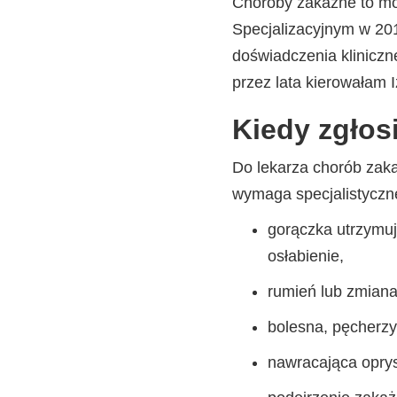
Choroby zakaźne to mo
Specjalizacyjnym w 20
doświadczenia klinicz
przez lata kierowałam 
Kiedy zgłos
Do lekarza chorób zaka
wymaga specjalistyczne
gorączka utrzymuj
osłabienie,
rumień lub zmiana 
bolesna, pęcherzy
nawracająca oprys