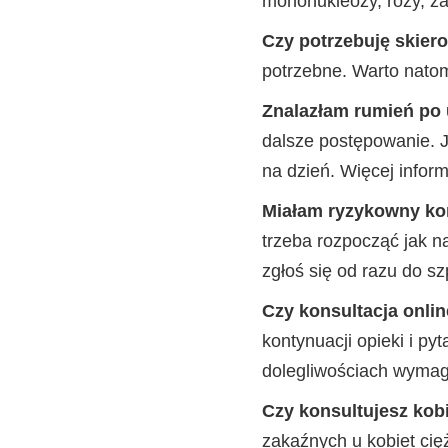
mononukleozy, róży, z
Czy potrzebuję skier
potrzebne. Warto natom
Znalazłam rumień po u
dalsze postępowanie. J
na dzień. Więcej inform
Miałam ryzykowny kont
trzeba rozpocząć jak na
zgłoś się od razu do s
Czy konsultacja onli
kontynuacji opieki i p
dolegliwościach wymag
Czy konsultujesz kob
zakaźnych u kobiet cię