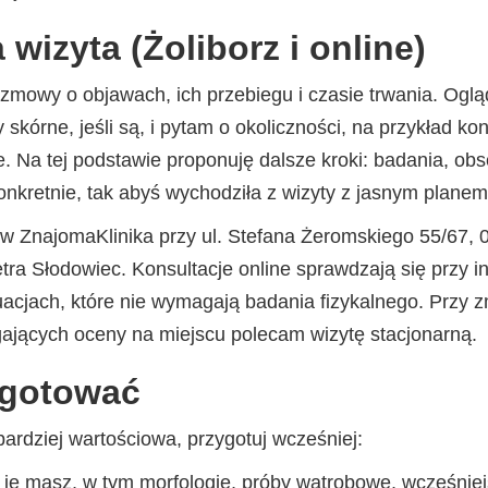
wizyta (Żoliborz i online)
zmowy o objawach, ich przebiegu i czasie trwania. Ogl
kórne, jeśli są, i pytam o okoliczności, na przykład ko
. Na tej podstawie proponuję dalsze kroki: badania, obs
onkretnie, tak abyś wychodziła z wizyty z jasnym planem
 w ZnajomaKlinika przy ul. Stefana Żeromskiego 55/67,
tra Słodowiec. Konsultacje online sprawdzają się przy in
ytuacjach, które nie wymagają badania fizykalnego. Przy
ających oceny na miejscu polecam wizytę stacjonarną.
ygotować
bardziej wartościowa, przygotuj wcześniej:
li je masz, w tym morfologię, próby wątrobowe, wcześnie