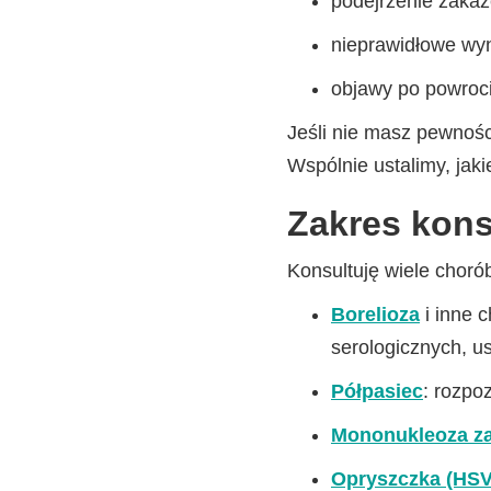
podejrzenie zakaż
nieprawidłowe wyn
objawy po powroci
Jeśli nie masz pewnośc
Wspólnie ustalimy, jaki
Zakres kons
Konsultuję wiele choró
Borelioza
i inne 
serologicznych, u
Półpasiec
: rozpo
Mononukleoza z
Opryszczka (HSV