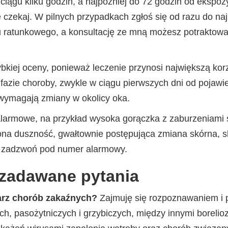
w ciągu kilku godzin, a najpóźniej do 72 godzin od ekspozy
e czekaj. W pilnych przypadkach zgłoś się od razu do naj
 ratunkowego, a konsultację ze mną możesz potraktować
iej oceny, ponieważ leczenie przynosi największą korz
azie choroby, zwykle w ciągu pierwszych dni od pojawie
 wymagają zmiany w okolicy oka.
 alarmowe, na przykład wysoka gorączka z zaburzeniami
ona duszność, gwałtownie postępująca zmiana skórna, sko
 zadzwoń pod numer alarmowy.
 zadawane pytania
arz chorób zakaźnych?
Zajmuję się rozpoznawaniem i 
ch, pasożytniczych i grzybiczych, między innymi borelioz