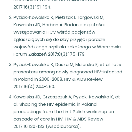
2017;16(3):191-194.
Pyziak-Kowalska K, Pietrzak I, Targowski M,
Kowalska JD, Horban A. Badanie częstości
występowania HCV wśród pacjentów
zgłaszających się do izby przyjęć i poradni
wojewódzkiego szpitala zakaźnego w Warszawie.
Forum Zakażeń 2017;8(3):175-179.
Pyziak-Kowalska K, Dusza M, Mularska E, et al. Late
presenters among newly diagnosed HIV-infected
in Poland in 2006-2008. HIV & AIDS Review
2017;16(4):244-250.
Kowalska JD, Grzeszczuk A, Pyziak-Kowalska K, et
al. Shaping the HIV epidemic in Poland:
proceedings from the first Polish workshop on
cascade of care in HIV. HIV & AIDS Review
2017;16:130-133 (współautorka).