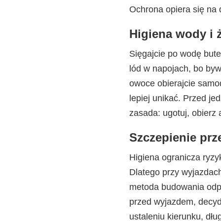
Ochrona opiera się na d
Higiena wody i 
Sięgajcie po wodę bute
lód w napojach, bo byw
owoce obierajcie samod
lepiej unikać. Przed je
zasada: ugotuj, obierz 
Szczepienie pr
Higiena ogranicza ryzyk
Dlatego przy wyjazdac
metoda budowania odpor
przed wyjazdem, decyd
ustaleniu kierunku, dł