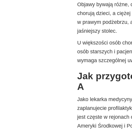
Objawy bywają różne, 
chorują dzieci, a cięże
w prawym podżebrzu, a 
jaśniejszy stolec.
U większości osób choro
osób starszych i pacje
wymaga szczególnej u
Jak przygot
A
Jako lekarka medycyny
zaplanujecie profilakt
jest częste w rejonach 
Ameryki Środkowej i Po