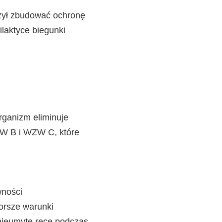
żył zbudować ochronę
filaktyce biegunki
rganizm eliminuje
ZW B i WZW C, które
wności
orsze warunki
nieumyte ręce podczas