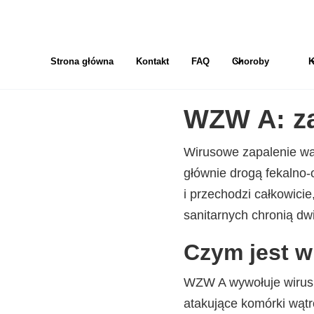
Strona główna
Kontakt
FAQ
Choroby
K
WZW A: za
Wirusowe zapalenie wą
głównie drogą fekalno-
i przechodzi całkowici
sanitarnych chronią dw
Czym jest w
WZW A wywołuje wirus z
atakujące komórki wąt