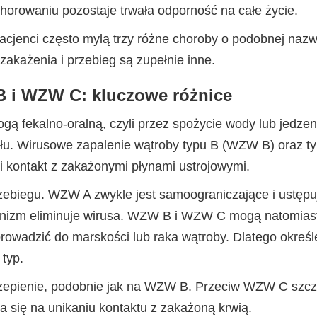
horowaniu pozostaje trwała odporność na całe życie.
acjenci często mylą trzy różne choroby o podobnej nazwi
i zakażenia i przebieg są zupełnie inne.
i WZW C: kluczowe różnice
gą fekalno-oralną, czyli przez spożycie wody lub jedze
ału. Wirusowe zapalenie wątroby typu B (WZW B) oraz 
 i kontakt z zakażonymi płynami ustrojowymi.
zebiegu. WZW A zwykle jest samoograniczające i ustępu
nizm eliminuje wirusa. WZW B i WZW C mogą natomiast
 prowadzić do marskości lub raka wątroby. Dlatego określ
 typ.
zepienie, podobnie jak na WZW B. Przeciw WZW C szcze
ra się na unikaniu kontaktu z zakażoną krwią.