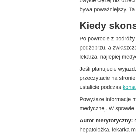
zwykle ciężej niż dzie
bywa poważniejszy. Ta 
Kiedy skons
Po powrocie z podróży 
podżebrzu, a zwłaszcza
lekarza, najlepiej med
Jeśli planujecie wyjaz
przeczytacie na stroni
ustalicie podczas
konsu
Powyższe informacje ma
medycznej. W sprawie p
Autor merytoryczny:
d
hepatolożka, lekarka 