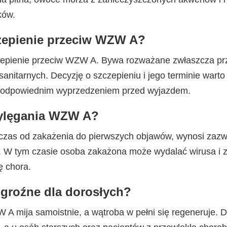
ków.
czepienie przeciw WZW A?
czepienie przeciw WZW A. Bywa rozważane zwłaszcza pr
anitarnych. Decyzję o szczepieniu i jego terminie wart
, z odpowiednim wyprzedzeniem przed wyjazdem.
wylęgania WZW A?
 czas od zakażenia do pierwszych objawów, wynosi zazw
. W tym czasie osoba zakażona może wydalać wirusa i z
ę chora.
groźne dla dorosłych?
A mija samoistnie, a wątroba w pełni się regeneruje. D