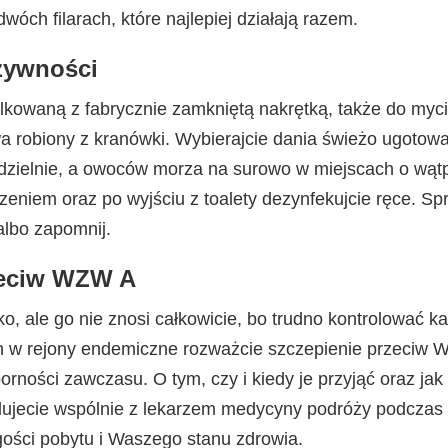
wóch filarach, które najlepiej działają razem.
żywności
lkowaną z fabrycznie zamkniętą nakrętką, także do myci
a robiony z kranówki. Wybierajcie dania świeżo ugotow
zielnie, a owoców morza na surowo w miejscach o wątpl
dzeniem oraz po wyjściu z toalety dezynfekujcie ręce. Sp
albo zapomnij.
zeciw WZW A
o, ale go nie znosi całkowicie, bo trudno kontrolować k
h w rejony endemiczne rozważcie szczepienie przeciw 
ności zawczasu. O tym, czy i kiedy je przyjąć oraz ja
ujecie wspólnie z lekarzem medycyny podróży podczas k
ugości pobytu i Waszego stanu zdrowia.