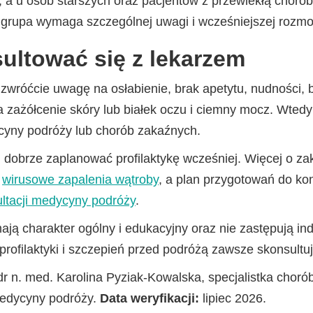
ci, a u osób starszych oraz pacjentów z przewlekłą choro
grupa wymaga szczególnej uwagi i wcześniejszej rozmow
ultować się z lekarzem
zwróćcie uwagę na osłabienie, brak apetytu, nudności,
 zażółcenie skóry lub białek oczu i ciemny mocz. Wtedy 
ycyny podróży lub chorób zakaźnych.
d, dobrze zaplanować profilaktykę wcześniej. Więcej o z
e
wirusowe zapalenia wątroby
, a plan przygotowań do ko
ltacji medycyny podróży
.
ją charakter ogólny i edukacyjny oraz nie zastępują ind
rofilaktyki i szczepień przed podróżą zawsze skonsultuj
r n. med. Karolina Pyziak-Kowalska, specjalistka choró
medycyny podróży.
Data weryfikacji:
lipiec 2026.