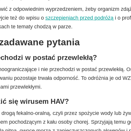
wić z odpowiednim wyprzedzeniem, żeby organizm zdą
jcie też do wpisu o
szczepieniach przed podróżą
i o pro
kach te tematy chodzą w parze.
 zadawane pytania
chodzi w postać przewlekłą?
ograniczające i nie przechodzi w postać przewlekłą. O
waniu pozostaje trwała odporność. To odróżnia je od W
ami przewlekłymi.
zić się wirusem HAV?
drogą fekalno-oralną, czyli przez spożycie wody lub ży
sem pochodzącym z kału osoby chorej. Sprzyjają temu g
da pitna, owoce morza z zanieczyszczonych akwenów i 