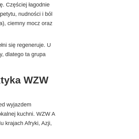
. Częściej łagodnie
petytu, nudności i ból
ka), ciemny mocz oraz
łni się regeneruje. U
, dlatego ta grupa
aktyka WZW
zed wyjazdem
lokalnej kuchni. WZW A
krajach Afryki, Azji,