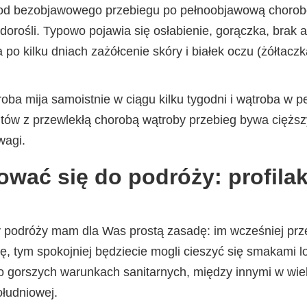
od bezobjawowego przebiegu po pełnoobjawową chorobę
j dorośli. Typowo pojawia się osłabienie, gorączka, brak a
po kilku dniach zażółcenie skóry i białek oczu (żółtacz
ba mija samoistnie w ciągu kilku tygodni i wątroba w pe
ntów z przewlekłą chorobą wątroby przebieg bywa cięższy
wagi.
ować się do podróży: profil
 podróży mam dla Was prostą zasadę: im wcześniej pr
ykę, tym spokojniej będziecie mogli cieszyć się smakami 
o gorszych warunkach sanitarnych, między innymi w wielu 
łudniowej.