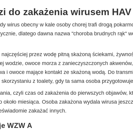
zi do zakażenia wirusem HAV
dy wirus obecny w kale osoby chorej trafi drogą pokar
tycznie, dlatego dawna nazwa "choroba brudnych rąk" w
 najczęściej przez wodę pitną skażoną ściekami, żywno
iej wodzie, owoce morza z zanieczyszczonych akwenów
a i owoce mające kontakt ze skażoną wodą. Do transmis
 skorzystaniu z toalety, gdy ta sama osoba przygotowuje
ęgania, czyli czas od zakażenia do pierwszych objawów, 
io około miesiąca. Osoba zakażona wydala wirusa jeszc
ieświadomie zakażać innych.
aje WZW A