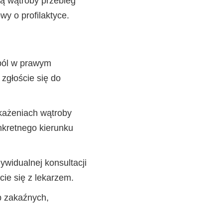
bą wątroby przebieg
y o profilaktyce.
 ból w prawym
zgłoście się do
akażeniach wątroby
nkretnego kierunku
ywidualnej konsultacji
cie się z lekarzem.
b zakaźnych,