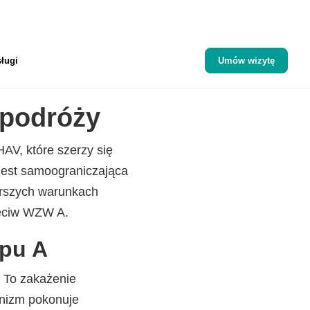
ługi
Umów wizytę
 podróży
AV, które szerzy się
jest samoograniczająca
gorszych warunkach
zeciw WZW A.
ypu A
. To zakażenie
anizm pokonuje