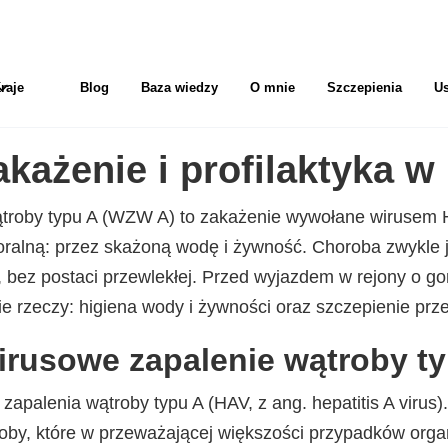
raje
Blog
Baza wiedzy
O mnie
Szczepienia
Us
każenie i profilaktyka w
troby typu A (WZW A) to zakażenie wywołane wirusem H
oralną: przez skażoną wodę i żywność. Choroba zwykle 
e, bez postaci przewlekłej. Przed wyjazdem w rejony o 
ie rzeczy: higiena wody i żywności oraz szczepienie pr
irusowe zapalenie wątroby t
apalenia wątroby typu A (HAV, z ang. hepatitis A virus)
roby, które w przeważającej większości przypadków org