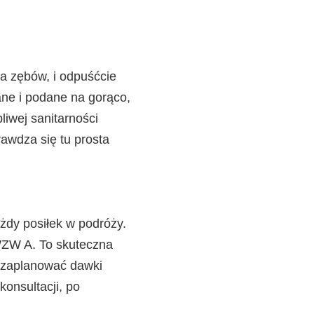
a zębów, i odpuśćcie
ane i podane na gorąco,
iwej sanitarności
rawdza się tu prosta
ażdy posiłek w podróży.
WZW A. To skuteczna
k zaplanować dawki
onsultacji, po