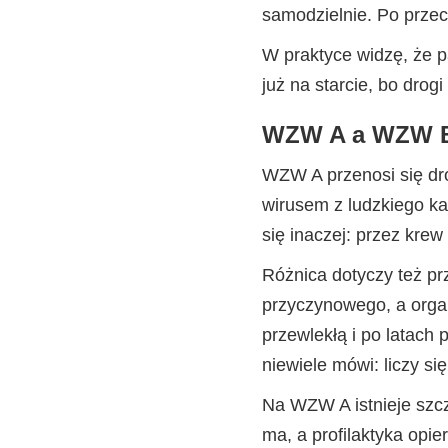
samodzielnie. Po przec
W praktyce widzę, że p
już na starcie, bo drog
WZW A a WZW B 
WZW A przenosi się dro
wirusem z ludzkiego k
się inaczej: przez krew
Różnica dotyczy też pr
przyczynowego, a orga
przewlekłą i po latach
niewiele mówi: liczy się
Na WZW A istnieje szc
ma, a profilaktyka opie