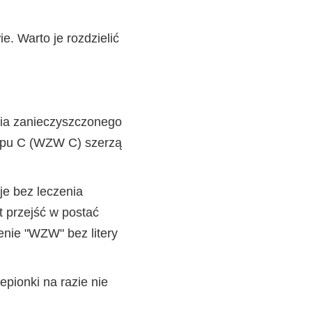
e. Warto je rozdzielić
nia zanieczyszczonego
typu C (WZW C) szerzą
je bez leczenia
 przejść w postać
enie "WZW" bez litery
pionki na razie nie