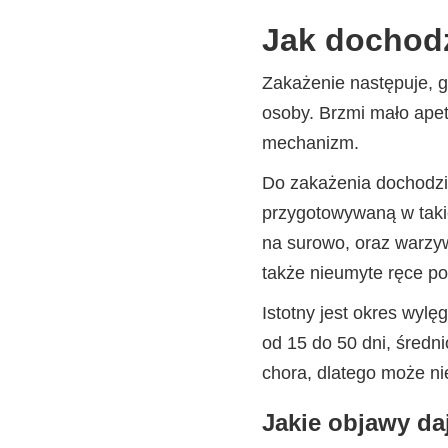
Jak dochod
Zakażenie następuje, g
osoby. Brzmi mało ape
mechanizm.
Do zakażenia dochodzi
przygotowywaną w tak
na surowo, oraz warzyw
także nieumyte ręce po
Istotny jest okres wyl
od 15 do 50 dni, średn
chora, dlatego może n
Jakie objawy d